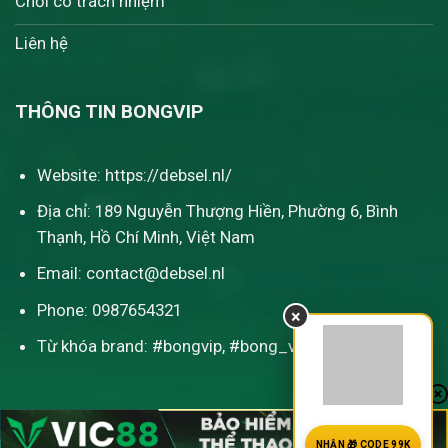
Chơi có trách nhiệm
Liên hệ
THÔNG TIN BONGVIP
Website: https://debsel.nl/
Địa chỉ:
189 Nguyễn Thượng Hiền, Phường 6, Bình
Thạnh, Hồ Chí Minh, Việt Nam
Email:
contact@debsel.nl
Phone:
0987654321
×
Từ khóa brand: #bongvip, #bong_vip
NHẬN 🎁 CODE 99K