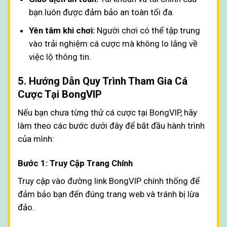
bạn luôn được đảm bảo an toàn tối đa.
Yên tâm khi chơi:
Người chơi có thể tập trung
vào trải nghiệm cá cược mà không lo lắng về
việc lộ thông tin.
5. Hướng Dẫn Quy Trình Tham Gia Cá
Cược Tại BongVIP
Nếu bạn chưa từng thử cá cược tại BongVIP, hãy
làm theo các bước dưới đây để bắt đầu hành trình
của mình:
Bước 1: Truy Cập Trang Chính
Truy cập vào đường link BongVIP chính thống để
đảm bảo bạn đến đúng trang web và tránh bị lừa
đảo.