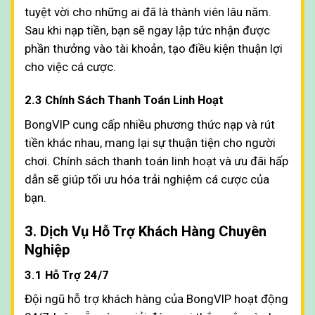
tuyệt vời cho những ai đã là thành viên lâu năm.
Sau khi nạp tiền, bạn sẽ ngay lập tức nhận được
phần thưởng vào tài khoản, tạo điều kiện thuận lợi
cho việc cá cược.
2.3 Chính Sách Thanh Toán Linh Hoạt
BongVIP cung cấp nhiều phương thức nạp và rút
tiền khác nhau, mang lại sự thuận tiện cho người
chơi. Chính sách thanh toán linh hoạt và ưu đãi hấp
dẫn sẽ giúp tối ưu hóa trải nghiệm cá cược của
bạn.
3. Dịch Vụ Hỗ Trợ Khách Hàng Chuyên
Nghiệp
3.1 Hỗ Trợ 24/7
Đội ngũ hỗ trợ khách hàng của BongVIP hoạt động