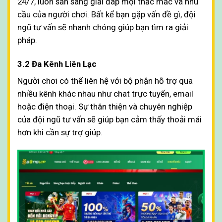
24/7, luôn sẵn sàng giải đáp mọi thắc mắc và nhu
cầu của người chơi. Bất kể bạn gặp vấn đề gì, đội
ngũ tư vấn sẽ nhanh chóng giúp bạn tìm ra giải
pháp.
3.2 Đa Kênh Liên Lạc
Người chơi có thể liên hệ với bộ phận hỗ trợ qua
nhiều kênh khác nhau như chat trực tuyến, email
hoặc điện thoại. Sự thân thiện và chuyên nghiệp
của đội ngũ tư vấn sẽ giúp bạn cảm thấy thoải mái
hơn khi cần sự trợ giúp.